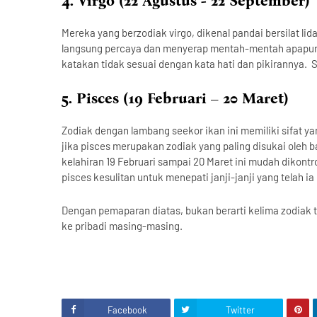
4. Virgo (22 Agustus - 22 September)
Mereka yang berzodiak virgo, dikenal pandai bersilat l
langsung percaya dan menyerap mentah-mentah apapun ya
katakan tidak sesuai dengan kata hati dan pikirannya.
S
5. Pisces (19 Februari – 20 Maret)
Zodiak dengan lambang seekor ikan ini memiliki sifat yan
jika pisces merupakan zodiak yang paling disukai oleh 
kelahiran 19 Februari sampai 20 Maret ini mudah dikontro
pisces kesulitan untuk menepati janji-janji yang telah i
Dengan pemaparan diatas, bukan berarti kelima zodiak t
ke pribadi masing-masing.
Facebook
Twitter