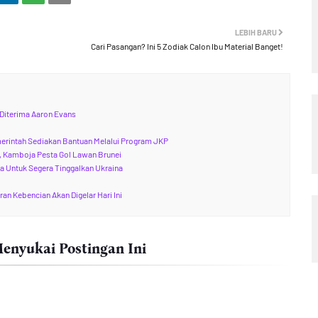
LEBIH BARU
Cari Pasangan? Ini 5 Zodiak Calon Ibu Material Banget!
Diterima Aaron Evans
?
merintah Sediakan Bantuan Melalui Program JKP
a, Kamboja Pesta Gol Lawan Brunei
a Untuk Segera Tinggalkan Ukraina
an Kebencian Akan Digelar Hari Ini
nyukai Postingan Ini