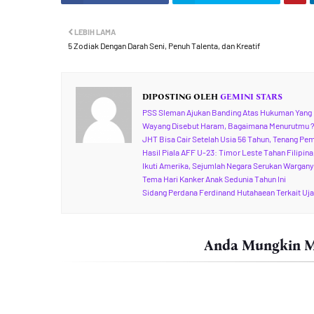
LEBIH LAMA
5 Zodiak Dengan Darah Seni, Penuh Talenta, dan Kreatif
DIPOSTING OLEH
GEMINI STARS
PSS Sleman Ajukan Banding Atas Hukuman Yang 
Wayang Disebut Haram, Bagaimana Menurutmu 
JHT Bisa Cair Setelah Usia 56 Tahun, Tenang Pe
Hasil Piala AFF U-23: Timor Leste Tahan Filipin
Ikuti Amerika, Sejumlah Negara Serukan Wargany
Tema Hari Kanker Anak Sedunia Tahun Ini
Sidang Perdana Ferdinand Hutahaean Terkait Ujar
Anda Mungkin Me