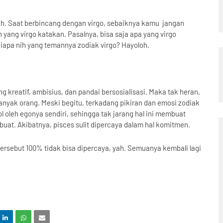
idah. Saat berbincang dengan virgo, sebaiknya kamu
jangan
ng virgo katakan. Pasalnya, bisa saja apa yang virgo
iapa nih yang temannya zodiak virgo? Hayoloh.
g kreatif, ambisius, dan pandai bersosialisasi. Maka tak heran,
banyak orang. Meski begitu, terkadang pikiran dan emosi zodiak
l oleh egonya sendiri, sehingga tak jarang hal ini membuat
a buat. Akibatnya, pisces sulit dipercaya dalam hal komitmen.
ersebut 100% tidak bisa dipercaya, yah. Semuanya kembali lagi