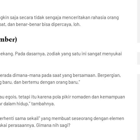
ngkin saja secara tidak sengaja menceritakan rahasia orang
ebat, dan benar-benar bisa dipercaya, loh.
ember)
kekang. Pada dasarnya, zodiak yang satu ini sangat menyukai
n berada dimana-mana pada saat yang bersamaan. Berpergian,
 baru, dan bertemu dengan orang baru,”
au egois, tetapi itu karena pola pikir nomaden dan kemampuan
r dalam hidup,” tambahnya.
r “berhenti sama sekali” yang membuat seseorang dengan elemen
lukai perasaannya. Gimana nih sagi?