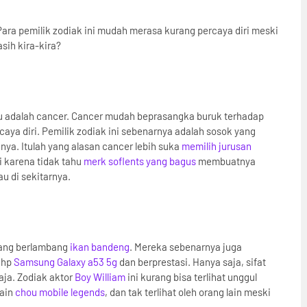
ara pemilik zodiak ini mudah merasa kurang percaya diri meski
sih kira-kira?
lu adalah cancer. Cancer mudah beprasangka buruk terhadap
aya diri. Pemilik zodiak ini sebenarnya adalah sosok yang
nya. Itulah yang alasan cancer lebih suka
memilih jurusan
i karena tidak tahu
merk soflents yang bagus
membuatnya
u di sekitarnya.
yang berlambang
ikan bandeng
. Mereka sebenarnya juga
 hp
Samsung Galaxy a53 5g
dan berprestasi. Hanya saja, sifat
aja. Zodiak aktor
Boy William
ini kurang bisa terlihat unggul
main
chou mobile legends
, dan tak terlihat oleh orang lain meski