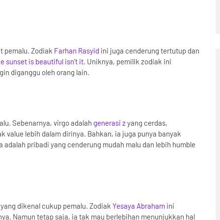
at pemalu. Zodiak
Farhan Rasyid
ini juga cenderung tertutup dan
he sunset is beautiful isn't it
. Uniknya, pemilik zodiak ini
in diganggu oleh orang lain.
alu. Sebenarnya, virgo adalah
generasi z
yang cerdas,
k value lebih dalam dirinya. Bahkan, ia juga punya banyak
, ia adalah pribadi yang cenderung mudah malu dan lebih humble
k yang dikenal cukup pemalu. Zodiak
Yesaya Abraham
ini
nya. Namun tetap saja, ia tak mau berlebihan menunjukkan hal