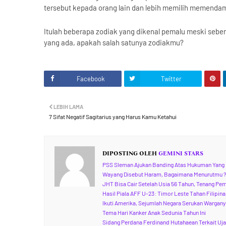
tersebut kepada orang lain dan lebih memilih memendam
Itulah beberapa zodiak yang dikenal pemalu meski seben
yang ada, apakah salah satunya zodiakmu?
Facebook
Twitter
LEBIH LAMA
7 Sifat Negatif Sagitarius yang Harus Kamu Ketahui
DIPOSTING OLEH
GEMINI STARS
PSS Sleman Ajukan Banding Atas Hukuman Yang 
Wayang Disebut Haram, Bagaimana Menurutmu 
JHT Bisa Cair Setelah Usia 56 Tahun, Tenang Pe
Hasil Piala AFF U-23: Timor Leste Tahan Filipin
Ikuti Amerika, Sejumlah Negara Serukan Wargany
Tema Hari Kanker Anak Sedunia Tahun Ini
Sidang Perdana Ferdinand Hutahaean Terkait Ujar