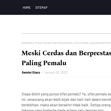
HOME
SITEMAP
Beranda
Meski Cerdas dan Berprestasi, Ini 5 Zodiak yang Dikenal Pal
Meski Cerdas dan Berprestasi
Paling Pemalu
Gemini Stars
Januari 26, 2023
Siapa disini yang punya sifat pemalu? Ya, sifat pemalu a
ini, seseorang akan lebih bijak dan hati-hati dalam bersi
berlebihan, maka akan berakhir tidak baik. Setiap oran
takaran yang berbeda-beda antara satu dengan lain.