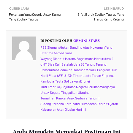
LEBIH LAMA
LEBIH BARU
Pekerjaan Yang Cocok Untuk Kamu
Sifat Buruk Zodiak Taurus Yang
Yang Zodiak Taurus
Harus Kamu Ketahui
DIPOSTING OLEH
GEMINI STARS
PSS Sleman Ajukan Banding Atas Hukuman Yang
Diterima Aaron Evans
Wayang Disebut Haram, Bagaimana Menurutmu ?
JHT Bisa Cair Setelah Usia 56 Tahun, Tenang
Pemerintah Sediakan Bantuan Melalui Program JKP
Hasil Piala AFF U-23: Timor Leste Tahan Filipina,
Kamboja Pesta Gol Lawan Brunei
Ikuti Amerika, Sejumlah Negara Serukan Warganya
Untuk Segera Tinggalkan Ukraina
Tema Hari Kanker Anak Sedunia Tahun Ini
Sidang Perdana Ferdinand Hutahaean Terkait Ujaran
Kebencian Akan Digelar Hari Ini
Anda Mungkin Menyukai Postingan Ini