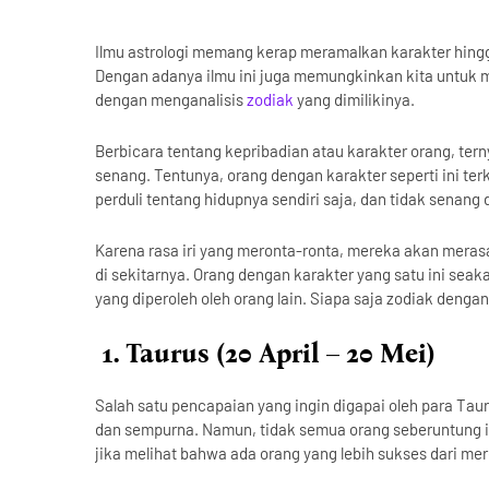
Ilmu astrologi memang kerap meramalkan karakter hingg
Dengan adanya ilmu ini juga memungkinkan kita untuk m
dengan menganalisis
zodiak
yang dimilikinya.
Berbicara tentang kepribadian atau karakter orang, tern
senang. Tentunya, orang dengan karakter seperti ini t
perduli tentang hidupnya sendiri saja, dan tidak senang
Karena rasa iri yang meronta-ronta, mereka akan meras
di sekitarnya. Orang dengan karakter yang satu ini s
yang diperoleh oleh orang lain. Siapa saja zodiak denga
1. Taurus (20 April – 20 Mei)
Salah satu pencapaian yang ingin digapai oleh para Ta
dan sempurna. Namun, tidak semua orang seberuntung it
jika melihat bahwa ada orang yang lebih sukses dari me