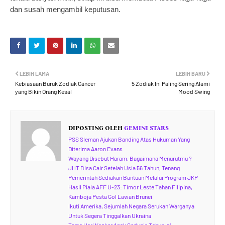
dan susah mengambil keputusan.
LEBIH LAMA
LEBIH BARU
Kebiasaan Buruk Zodiak Cancer
5 Zodiak Ini Paling Sering Alami
yang Bikin Orang Kesal
Mood Swing
DIPOSTING OLEH
GEMINI STARS
PSS Sleman Ajukan Banding Atas Hukuman Yang
Diterima Aaron Evans
Wayang Disebut Haram, Bagaimana Menurutmu ?
JHT Bisa Cair Setelah Usia 56 Tahun, Tenang
Pemerintah Sediakan Bantuan Melalui Program JKP
Hasil Piala AFF U-23: Timor Leste Tahan Filipina,
Kamboja Pesta Gol Lawan Brunei
Ikuti Amerika, Sejumlah Negara Serukan Warganya
Untuk Segera Tinggalkan Ukraina